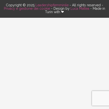
Copyright © 2025
Leadershipfemminile
- All rights reserved -
Privacy e gestione dei cookie
- Design by
Luca Mattea
- Made in
Turin with ❤