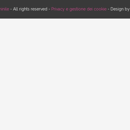
inile
- All rights reserved -
Privacy e gestione dei cookie
- Design b