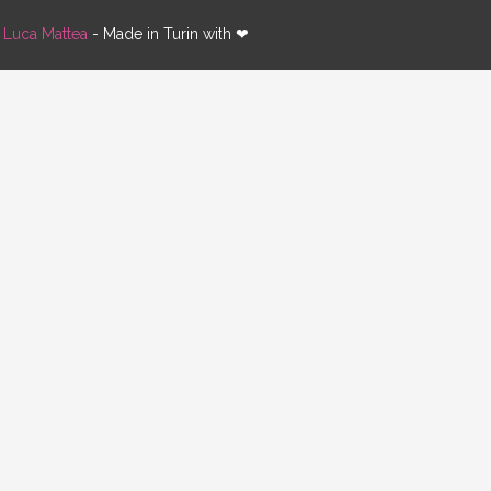
y
Luca Mattea
- Made in Turin with ❤