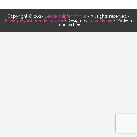
Copyright © 2025
Leadershipfemminile
- All rights reserved -
Privacy e gestione dei cookie
- Design by
Luca Mattea
- Made in
Turin with ❤