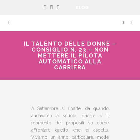
BLOG
IL TALENTO DELLE DONNE –
CONSIGLIO N. 23 – NON
METTERE IL PILOTA
AUTOMATICO ALLA
CARRIERA
A Settembre si riparte: da quando
andavamo a scuola, questo è il
momento dei propositi su come
affrontare quello che ci aspetta.
Viviamo un anno particolare, molte