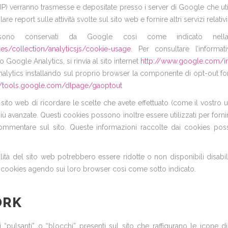
IP) verranno trasmesse e depositate presso i server di Google che uti
report sulle attività svolte sul sito web e fornire altri servizi relativi all
ono conservati da Google così come indicato nella I
es/collection/analyticsjs/cookie-usage
. Per consultare l’informat
o Google Analytics, si rinvia al sito internet
http://www.google.com/in
Analytics installando sul proprio browser la componente di opt-out for
//tools.google.com/dlpage/gaoptout
ito web di ricordare le scelte che avete effettuato (come il vostro us
tà più avanzate. Questi cookies possono inoltre essere utilizzati per for
i commentare sul sito. Queste informazioni raccolte dai cookies p
tà del sito web potrebbero essere ridotte o non disponibili disabili
di cookies agendo sui loro browser così come sotto indicato.
ORK
i “pulsanti” o “blocchi” presenti sul sito che raffigurano le icone 