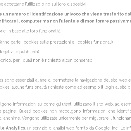
ccettarne l’utilizzo o no sui loro dispositivi.
te un numero di identificazione univoco che viene trasferito dal
ificare il computer ma non l’utente e di monitorare passivament
ie, in base alle loro funzionalità:
fanno parte i cookies sulle prestazioni e i cookies funzionali)
legati alle pubblicità)
 tecnico, per i quali non è richiesto alcun consenso.
es sono essenziali al fine di permettere la navigazione del sito web e
okies, alcune funzionalità richieste come ad esempio il login al sito o
lgono informazioni su come gli utenti utilizzano il sito web, ad ese
 pagine. Questi cookies non raccolgono informazioni che identifica
i anonime. Vengono utilizzate unicamente per migliorare il funziona
le Analytics
, un servizio di analisi web fornito da Google, Inc.. Le in