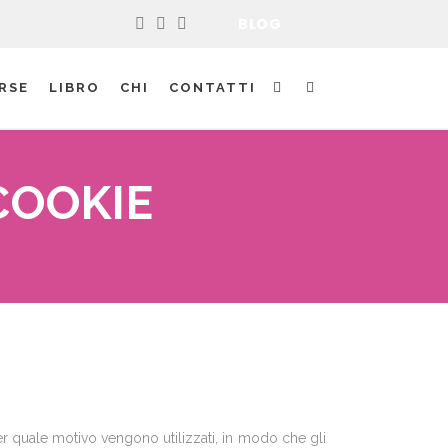
BLOG
RSE
LIBRO
CHI
CONTATTI
COOKIE
r quale motivo vengono utilizzati, in modo che gli