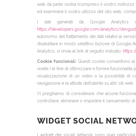
web da parte vostra (compreso il vostro indirizzo 
ed esaminare il vostro utilizzo del sito web, compilare 
I dati generati da Google Analytics s
https://developers.google.com/analytics/devguid
autonomo del trattamento dei dati relativi al servizi
disabilitare in modo selettivo l’azione di Google 
Analytics, si rinvia al link di seguito indicato:
https:
Cookie funzionali
: Questi cookie consentono al s
vivete ) al fine di ottimizzare e fornire funzionali
visualizzazione di un video o la possibilità d
navigazione e le attività dell’utente su altri siti web.
Vi preghiamo di considerare che alcune funzionali
controllare, eliminare o impedire il caricamento 
WIDGET SOCIAL NETW
I widget dei social network sono quei particolar