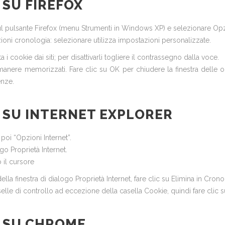
 SU FIREFOX
c sul pulsante Firefox (menu Strumenti in Windows XP) e selezionare Opz
ioni cronologia: selezionare utilizza impostazioni personalizzate.
 i cookie dai siti; per disattivarli togliere il contrassegno dalla voce.
ere memorizzati. Fare clic su OK per chiudere la finestra delle opz
enze.
S SU INTERNET EXPLORER
 poi “Opzioni Internet”.
go Proprietà Internet.
o il cursore
a finestra di dialogo Proprietà Internet, fare clic su Elimina in Cronol
elle di controllo ad eccezione della casella Cookie, quindi fare clic s
S SU CHROME