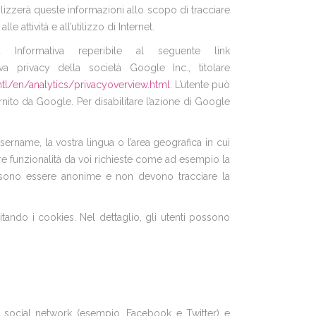
lizzerà queste informazioni allo scopo di tracciare
e attività e all’utilizzo di Internet.
nformativa reperibile al seguente link
iva privacy della società Google Inc., titolare
tl/en/analytics/privacyoverview.html
. L’utente può
nito da Google. Per disabilitare l’azione di Google
ername, la vostra lingua o l’area geografica in cui
nire funzionalità da voi richieste come ad esempio la
ossono essere anonime e non devono tracciare la
tando i cookies. Nel dettaglio, gli utenti possono
di social network (esempio, Facebook e Twitter) e