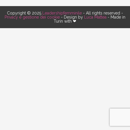
Copyright © 2025
Leadershipfemminile
- All rights reserved -
Privacy e gestione dei cookie
- Design by
Luca Mattea
- Made in
Turin with ❤