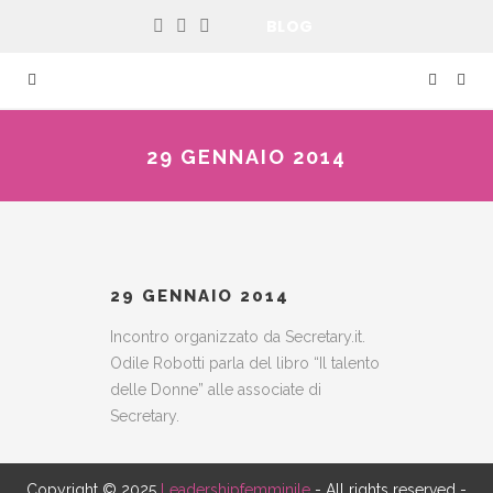
BLOG
29 GENNAIO 2014
29 GENNAIO 2014
Incontro organizzato da Secretary.it.
Odile Robotti parla del libro “Il talento
delle Donne” alle associate di
Secretary.
Copyright © 2025
Leadershipfemminile
- All rights reserved -