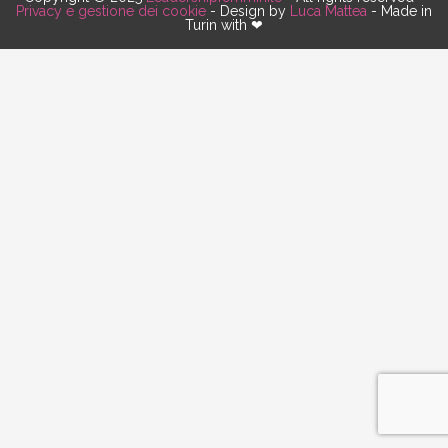
Privacy e gestione dei cookie
- Design by
Luca Mattea
- Made in
Turin with ❤