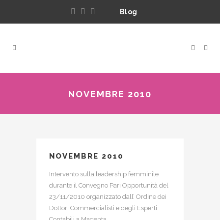
Blog
NOVEMBRE 2010
NOVEMBRE 2010
Intervento sulla leadership femminile
durante il Convegno Pari Opportunità del
23/11/2010 organizzato dall’ Ordine dei
Dottori Commercialisti e degli Esperti
Contabili a Magenta.