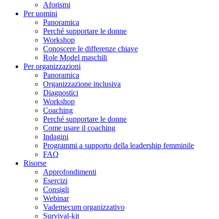
Aforismi
Per uomini
Panoramica
Perché supportare le donne
Workshop
Conoscere le differenze chiave
Role Model maschili
Per organizzazioni
Panoramica
Organizzazione inclusiva
Diagnostici
Workshop
Coaching
Perché supportare le donne
Come usare il coaching
Indagini
Programmi a supporto della leadership femminile
FAQ
Risorse
Approfondimenti
Esercizi
Consigli
Webinar
Vademecum organizzativo
Survival-kit