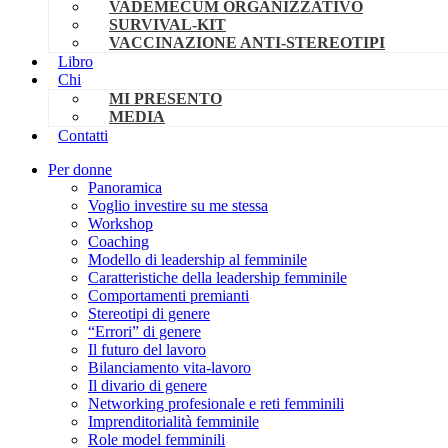
VADEMECUM ORGANIZZATIVO
SURVIVAL-KIT
VACCINAZIONE ANTI-STEREOTIPI
Libro
Chi
MI PRESENTO
MEDIA
Contatti
Per donne
Panoramica
Voglio investire su me stessa
Workshop
Coaching
Modello di leadership al femminile
Caratteristiche della leadership femminile
Comportamenti premianti
Stereotipi di genere
“Errori” di genere
Il futuro del lavoro
Bilanciamento vita-lavoro
Il divario di genere
Networking profesionale e reti femminili
Imprenditorialità femminile
Role model femminili