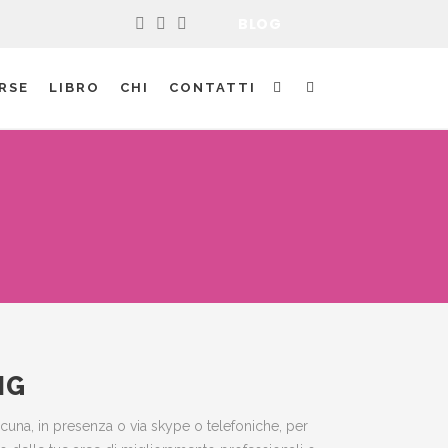
BLOG
RSE
LIBRO
CHI
CONTATTI
NG
iascuna, in presenza o via skype o telefoniche, per