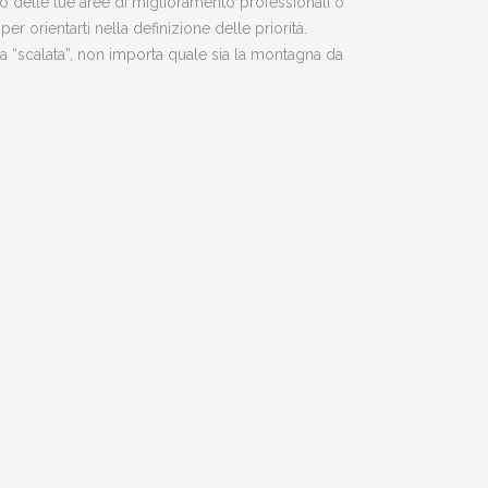
i o delle tue aree di miglioramento professionali o
r orientarti nella definizione delle priorità.
ua “scalata”, non importa quale sia la montagna da