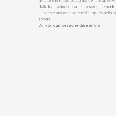
discutere in modo strutturato dei tuoi obiettiv
delle tue opzioni di carriera o semplicemente pe
Il coach è una persona che ti supporta nella t
scalare.
Durata: ogni sessione dura un’ora