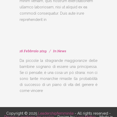
minim veniam, quis nostrum exercitationem
ullamco laboriosam, nisi ut aliquid ex ea
commodi consequatur. Duis aute irure
reprehenderit in
16 Febbraio 2019
In
News
Da piccole la stragrande maggioranze delle
bambine sognano di essere una principessa.
Se ci pensate, è una cosa un pò strana: non ci
sono tante monarchie rimaste (la probabilità
di successo di un piano di vita del genere è
come vincere
Copyright © 2025
Leadershipfemminile
- All rights reserved -