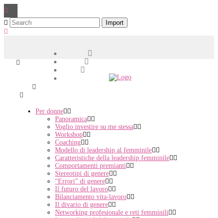
BLOG
Per donne
Panoramica
Voglio investire su me stessa
Workshop
Coaching
Modello di leadership al femminile
Caratteristiche della leadership femminile
Comportamenti premianti
Stereotipi di genere
“Errori” di genere
Il futuro del lavoro
Bilanciamento vita-lavoro
Il divario di genere
Networking profesionale e reti femminili