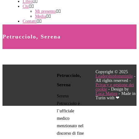
Libro
Chi
Mi presento
Media
Contatti
Petrucciolo, Serena
Copyright © 2025
Petrucciolo,
Leadershipfemminile
-
All rights reserved -
Serena
Privacy e gestione dei
cookie
- Design by
Luca Mattea
- Made in
Serena
Turin with ❤
Petrucciolo è
l’ufficiale
medico
menzionato nel
discorso di fine