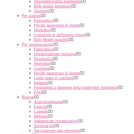
Imprenditorialità femminile
Role model femminili
Aforismi
Per uomini
Panoramica
Perché supportare le donne
Workshop
Conoscere le differenze chiave
Role Model maschili
Per organizzazioni
Panoramica
Organizzazione inclusiva
Diagnostici
Workshop
Coaching
Perché supportare le donne
Come usare il coaching
Indagini
Programmi a supporto della leadership femminile
FAQ
Risorse
Approfondimenti
Esercizi
Consigli
Webinar
Vademecum organizzativo
Survival-kit
Vaccinazione anti-stereotipi