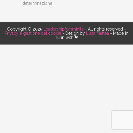
determinazione
Copyright © 2025
Leadershipfemminile
- All rights reserved -
Privacy e gestione dei cookie
- Design by
Luca Mattea
- Made in
Turin with ❤