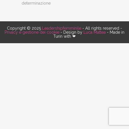
determinazione
Copyright © 2025
Leadershipfemminile
- All rights reserved -
Privacy e gestione dei cookie
- Design by
Luca Mattea
- Made in
Turin with ❤