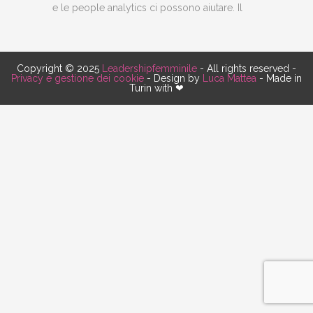
e le people analytics ci possono aiutare. Il
Copyright © 2025
Leadershipfemminile
- All rights reserved -
Privacy e gestione dei cookie
- Design by
Luca Mattea
- Made in
Turin with ❤