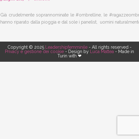
Già crudelmente soprannominate le #ombrelline, le #ragazzeombrel
hanno riparato dalla pioggia e dal sole i panelist, uomini naturalment
Copyright © 2025
Leadershipfemminile
- All rights reserved -
Privacy e gestione dei cookie
- Design by
Luca Mattea
- Made in
Turin with ❤