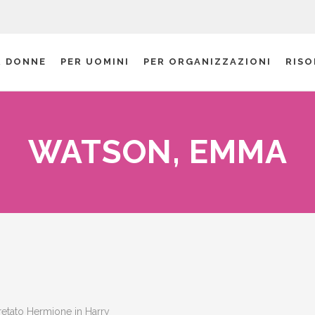
R DONNE
PER UOMINI
PER ORGANIZZAZIONI
RISO
WATSON, EMMA
retato Hermione in Harry