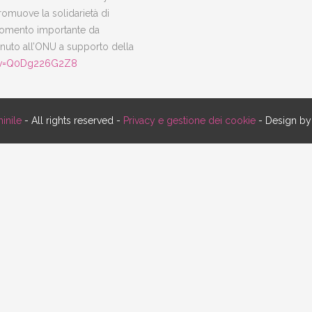
omuove la solidarietà di
rgomento importante da
enuto all’ONU a supporto della
h?v=Q0Dg226G2Z8
inile
- All rights reserved -
Privacy e gestione dei cookie
- Design b