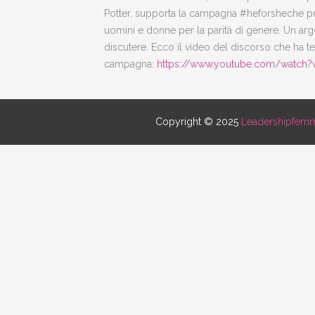
Potter, supporta la campagna #heforsheche pr
uomini e donne per la parità di genere. Un a
discutere. Ecco il video del discorso che ha t
campagna:
https://www.youtube.com/watc
Copyright © 2025
Leadershipfemm