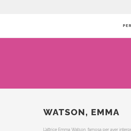
PE
WATSON, EMMA
L’attrice Emma Watson, famosa per aver interp