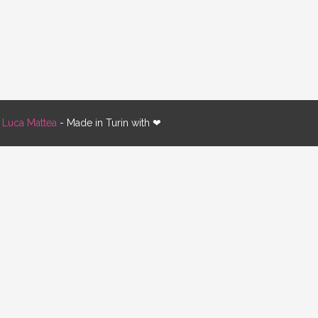
y
Luca Mattea
- Made in Turin with ❤