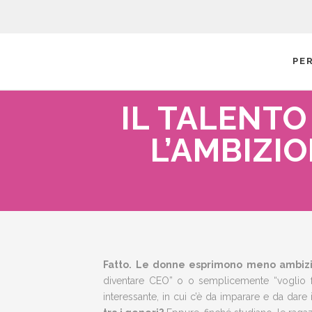
PE
IL TALENTO
L’AMBIZI
Fatto.
Le donne esprimono meno ambizio
diventare CEO” o o semplicemente “voglio fa
interessante, in cui c’è da imparare e da dar