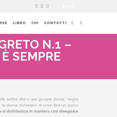
BLOG
RSE
LIBRO
CHI
CONTATTI
GRETO N.1 –
 È SEMPRE
tà sentire dire a una giovane donna: “voglio
 le donne dichiarano di voler fare un lavoro
 si distribuisca in maniera così diseguale