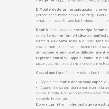
tra i generi?
Eppure, finché studiano, le rag
Diffidate delle prime spiegazioni che v
perché sono meno ambiziose degli uomini, è 
ambiziose, accantonano l’ambizione. 3) Le don
Realtà.
A causa dello
stereotipo femminil
salute,
le donne fanno fatica a manifestar
forma di
devianza sociale
e viene
sanzion
spesso non lo confessano nemmeno a sè ste
ambizione è una scelta difficile, ment
repressa non si sviluppa e, come le pian
piace così, ma non a chi ha a cuore la meritocr
Cosa si può fare.
Per chi vuole aiutare i tale
Sapere che
molte donne sono capaci di 
Capire che se una donna non manifesta ambi
cos’ha in testa. Non accontentatevi delle frasi
scoperte interessanti.
Dopo quasi 15 anni che parlo quasi escl