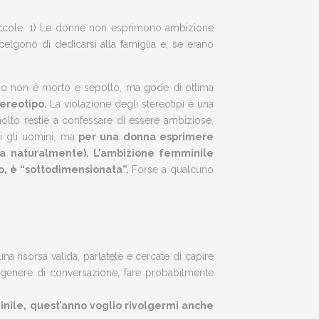
ccole: 1) Le donne non esprimono ambizione
lgono di dedicarsi alla famiglia e, se erano
o non è morto e sepolto, ma gode di ottima
tereotipo.
La violazione degli stereotipi è una
lto restie a confessare di essere ambiziose,
 gli uomini, ma
per una donna esprimere
sa naturalmente). L’ambizione femminile
so, è “sottodimensionata”.
Forse a qualcuno
 risorsa valida, parlatele e cercate di capire
to genere di conversazione, fare probabilmente
nile, quest’anno voglio rivolgermi anche