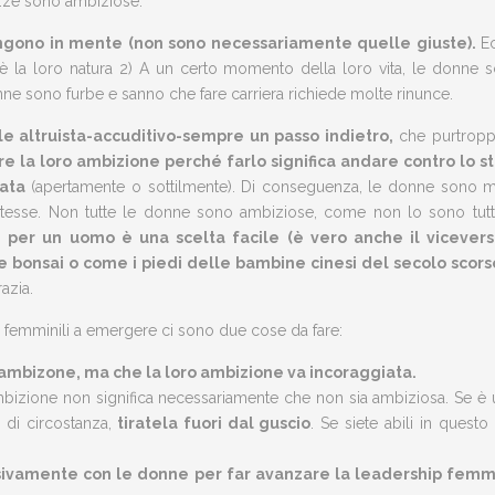
azze sono ambiziose.
engono in mente (non sono necessariamente quelle giuste).
E
la loro natura 2) A un certo momento della loro vita, le donne sce
ne sono furbe e sanno che fare carriera richiede molte rinunce.
e altruista-accuditivo-sempre un passo indietro,
che purtropp
e la loro ambizione perché farlo significa andare contro lo s
ata
(apertamente o sottilmente). Di conseguenza, le donne sono mo
sse. Non tutte le donne sono ambiziose, come non lo sono tutti
re per un uomo è una scelta facile (è vero anche il vicever
te bonsai o come i piedi delle bambine cinesi del secolo scor
azia.
nti femminili a emergere ci sono due cose da fare:
ambizone, ma che la loro ambizione va incoraggiata.
zione non significa necessariamente che non sia ambiziosa. Se è una
 di circostanza,
tiratela fuori dal guscio
. Se siete abili in ques
usivamente con le donne per far avanzare la leadership femmi