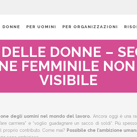
R DONNE
PER UOMINI
PER ORGANIZZAZIONI
RISO
 DELLE DONNE – SE
ONE FEMMINILE NON
VISIBILE
ne degli uomini nel mondo del lavoro.
Ancora oggi è una rari
re carrriera” e “voglio guadagnare un sacco di soldi”. Più spesso
e il proprio contributo. Come mai?
Possibile che l’ambizione umana