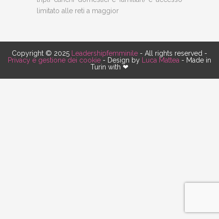
limitato alle reti a maggior
Copyright © 2025
Leadershipfemminile
- All rights reserved -
Privacy e gestione dei cookie
- Design by
Luca Mattea
- Made in
Turin with ❤