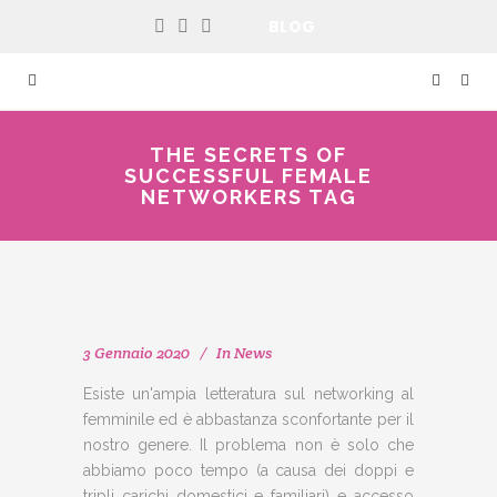
BLOG
THE SECRETS OF
SUCCESSFUL FEMALE
NETWORKERS TAG
3 Gennaio 2020
In
News
Esiste un'ampia letteratura sul networking al
femminile ed è abbastanza sconfortante per il
nostro genere. Il problema non è solo che
abbiamo poco tempo (a causa dei doppi e
tripli carichi domestici e familiari) e accesso