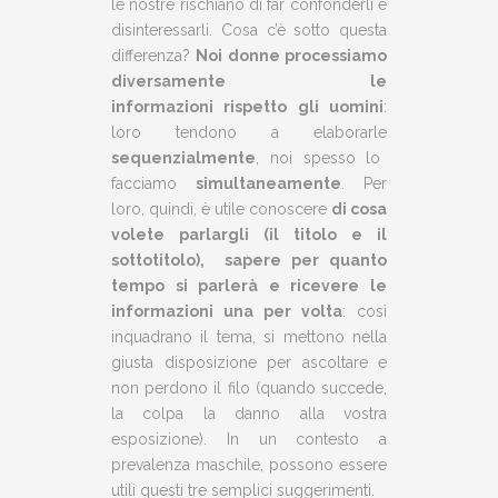
le nostre rischiano di far confonderli e
disinteressarli. Cosa c’è sotto questa
differenza?
Noi donne processiamo
diversamente le
informazioni rispetto gli uomini
:
loro tendono a elaborarle
sequenzialmente
, noi spesso lo
facciamo
simultaneamente
. Per
loro, quindi, è utile conoscere
di cosa
volete parlargli (il titolo e il
sottotitolo), sapere per quanto
tempo si parlerà e ricevere le
informazioni una per volta
: così
inquadrano il tema, si mettono nella
giusta disposizione per ascoltare e
non perdono il filo (quando succede,
la colpa la danno alla vostra
esposizione). In un contesto a
prevalenza maschile, possono essere
utili questi tre semplici suggerimenti.